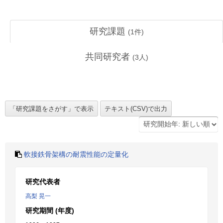
研究課題
(
1
件)
共同研究者
(
3
人)
軟接鉄骨架構の耐震性能の定量化
研究代表者
高梨 晃一
研究期間 (年度)