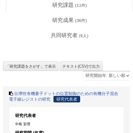
研究課題
(
11
件)
研究成果
(
36
件)
共同研究者
(
6
人)
伝導性有機量子ドットの位置制御のための有機分子混合
電子線レジストの研究
研究代表者
研究代表者
中島 安理
研究期間 (年度)