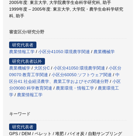
2005年度: 東京大学, 大学院農学生命科学研究科, 助手
1999年度 – 2005年度: 東京大学, 大学院・農学生命科学研究
科, 助手
審査区分/研究分野
研究代表者
農業情報工学
/
小区分41050:環境農学関連
/
農業機械学
研究代表者以外
農業機械学
/
大区分C
/
小区分41050:環境農学関連
/
小区分
09070:教育工学関連
/
小区分60050:ソフトウェア関連
/
中
区分41:社会経済農学、農業工学およびその関連分野
/
小区
分09080:科学教育関連
/
農業環境・情報工学
/
農業環境工
学
/
農業情報工学
キーワード
研究代表者
GPS / DEM / ペレット / 堆肥 / バイオ炭 / 自動サンプリング