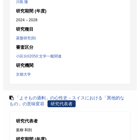
川島 隆
研究期間 (年度)
2024 – 2028
研究種目
基盤研究(B)
審査区分
小区分02050:文学一般関連
研究機関
京都大学
「よそもの過剰」の心性史－スイスにおける「異他的な
もの」の意味変容
研究代表者
研究代表者
葉柳 和則
研究期間 (年度)