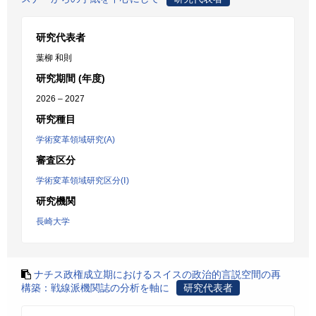
研究代表者
葉柳 和則
研究期間 (年度)
2026 – 2027
研究種目
学術変革領域研究(A)
審査区分
学術変革領域研究区分(Ⅰ)
研究機関
長崎大学
ナチス政権成立期におけるスイスの政治的言説空間の再
構築：戦線派機関誌の分析を軸に
研究代表者