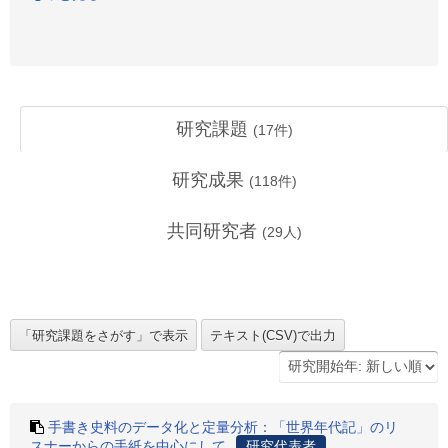
研究課題
(
17
件)
研究成果
(
118
件)
共同研究者
(
29
人)
手書き史料のデータ化と定量分析：「世界年代記」のリ
スナーからの手紙を中心にして
研究代表者