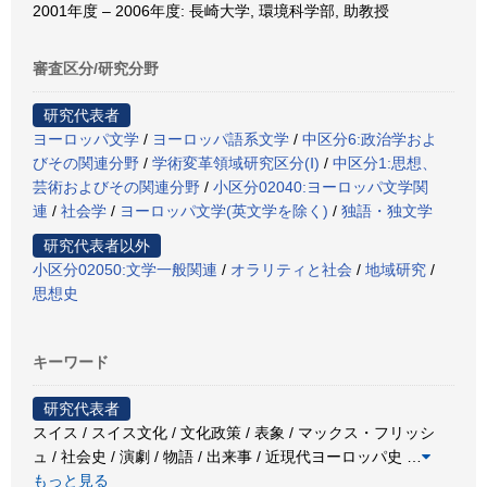
2001年度 – 2006年度: 長崎大学, 環境科学部, 助教授
審査区分/研究分野
研究代表者
ヨーロッパ文学
/
ヨーロッパ語系文学
/
中区分6:政治学およ
びその関連分野
/
学術変革領域研究区分(Ⅰ)
/
中区分1:思想、
芸術およびその関連分野
/
小区分02040:ヨーロッパ文学関
連
/
社会学
/
ヨーロッパ文学(英文学を除く)
/
独語・独文学
研究代表者以外
小区分02050:文学一般関連
/
オラリティと社会
/
地域研究
/
思想史
キーワード
研究代表者
スイス / スイス文化 / 文化政策 / 表象 / マックス・フリッシ
ュ / 社会史 / 演劇 / 物語 / 出来事 / 近現代ヨーロッパ史
…
もっと見る