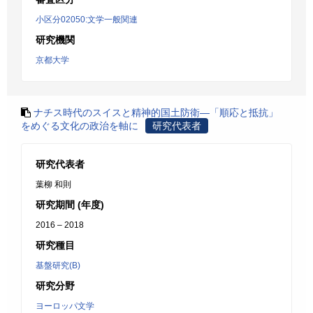
小区分02050:文学一般関連
研究機関
京都大学
ナチス時代のスイスと精神的国土防衛―「順応と抵抗」
をめぐる文化の政治を軸に
研究代表者
研究代表者
葉柳 和則
研究期間 (年度)
2016 – 2018
研究種目
基盤研究(B)
研究分野
ヨーロッパ文学