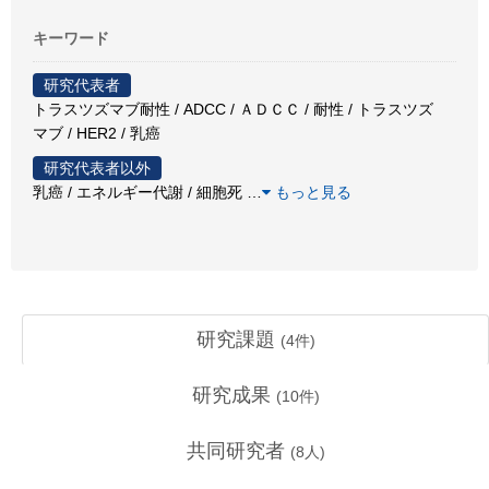
キーワード
研究代表者
トラスツズマブ耐性 / ADCC / ＡＤＣＣ / 耐性 / トラスツズ
マブ / HER2 / 乳癌
研究代表者以外
乳癌 / エネルギー代謝 / 細胞死
…
もっと見る
研究課題
(
4
件)
研究成果
(
10
件)
共同研究者
(
8
人)