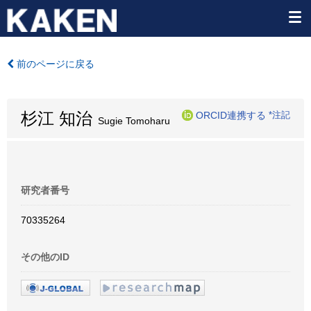
前のページに戻る
杉江 知治
ORCID連携する
*注記
Sugie Tomoharu
研究者番号
70335264
その他のID