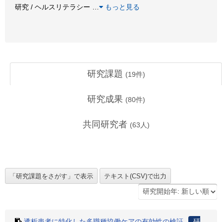
研究 / ヘルスリテラシー
…
もっと見る
研究課題
(
19
件)
研究成果
(
80
件)
共同研究者
(
63
人)
透析患者に特化した多職種協働ケアの有効性の検証
研