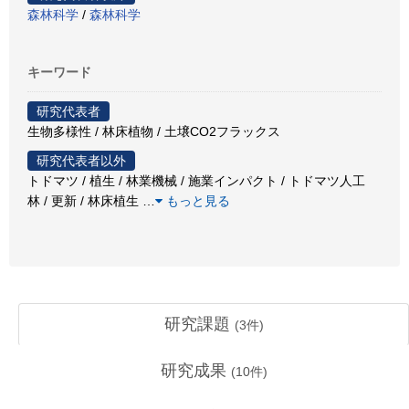
森林科学
/
森林科学
キーワード
研究代表者
生物多様性 / 林床植物 / 土壌CO2フラックス
研究代表者以外
トドマツ / 植生 / 林業機械 / 施業インパクト / トドマツ人工
林 / 更新 / 林床植生
…
もっと見る
研究課題
(
3
件)
研究成果
(
10
件)