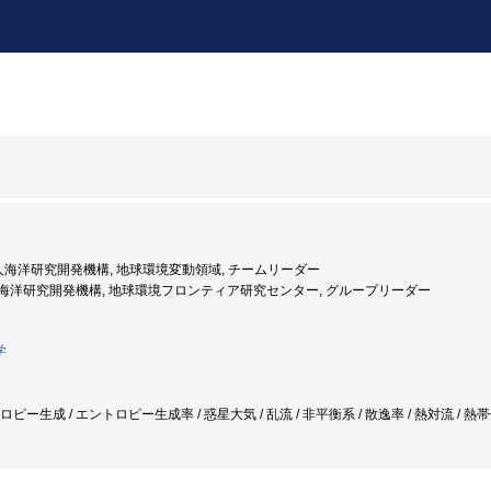
法人海洋研究開発機構, 地球環境変動領域, チームリーダー
8年度: 海洋研究開発機構, 地球環境フロンティア研究センター, グループリーダー
学
トロピー生成 / エントロピー生成率 / 惑星大気 / 乱流 / 非平衡系 / 散逸率 / 熱対流 / 