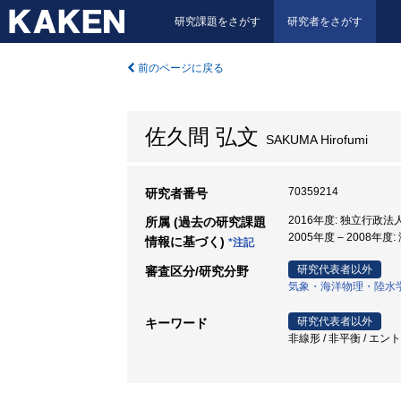
研究課題をさがす
研究者をさがす
前のページに戻る
佐久間 弘文
SAKUMA Hirofumi
70359214
研究者番号
2016年度: 独立行政
所属 (過去の研究課題
2005年度 – 200
情報に基づく)
*注記
研究代表者以外
審査区分/研究分野
気象・海洋物理・陸水
研究代表者以外
キーワード
非線形 / 非平衡 / エン