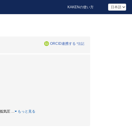
KAKENの使い方
ORCID連携する
*注記
熱帯低気圧
…
もっと見る