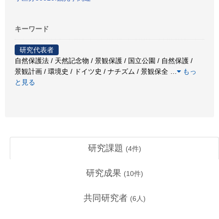
キーワード
研究代表者
自然保護法 / 天然記念物 / 景観保護 / 国立公園 / 自然保護 /
景観計画 / 環境史 / ドイツ史 / ナチズム / 景観保全
…
もっ
と見る
研究課題
(
4
件)
研究成果
(
10
件)
共同研究者
(
6
人)