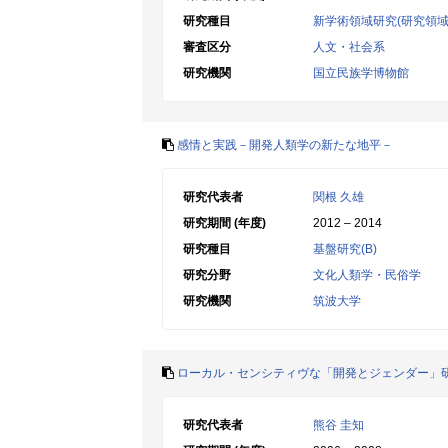
研究種目
新学術領域研究(研究領域
審査区分
人文・社会系
研究機関
国立民族学博物館
感情と実践－開発人類学の新たな地平－
研究代表者
関根 久雄
研究期間 (年度)
2012 – 2014
研究種目
基盤研究(B)
研究分野
文化人類学・民俗学
研究機関
筑波大学
ローカル・センシティヴな「開発とジェンダー」
研究代表者
熊谷 圭知