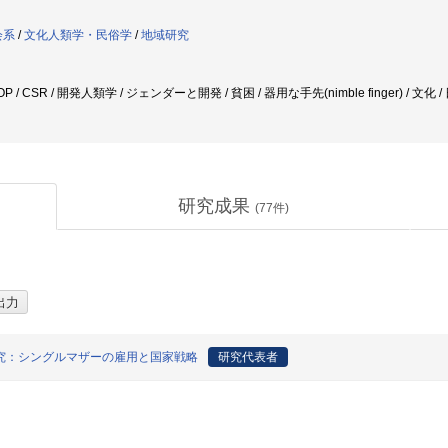
会系
/
文化人類学・民俗学
/
地域研究
P / CSR / 開発人類学 / ジェンダーと開発 / 貧困 / 器用な手先(nimble finger) / 文化
研究成果
(
77
件)
究：シングルマザーの雇用と国家戦略
研究代表者