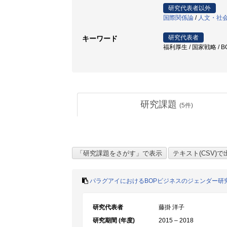
研究代表者以外
国際関係論
/
人文・社
研究代表者
キーワード
福利厚生 / 国家戦略 / BO
研究課題
(
5
件)
パラグアイにおけるBOPビジネスのジェンダー研
研究代表者
藤掛 洋子
研究期間 (年度)
2015 – 2018