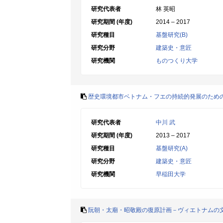
研究代表者
林 英昭
研究期間 (年度)
2014 – 2017
研究種目
基盤研究(B)
研究分野
建築史・意匠
研究機関
ものつくり大学
歴史環境都市ベトナム・フエの持続的発展のため
研究代表者
中川 武
研究期間 (年度)
2013 – 2017
研究種目
基盤研究(A)
研究分野
建築史・意匠
研究機関
早稲田大学
阮朝・太廟・昭敬殿の復原計画－ヴィエトナムの