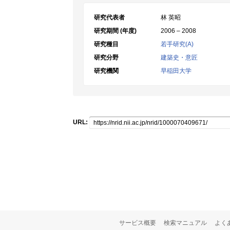
研究代表者
林 英昭
研究期間 (年度)
2006 – 2008
研究種目
若手研究(A)
研究分野
建築史・意匠
研究機関
早稲田大学
URL:
サービス概要
検索マニュアル
よく