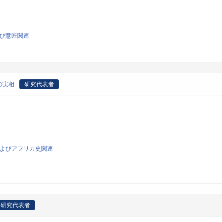
よび意匠関連
の実相
研究代表者
史およびアフリカ史関連
研究代表者