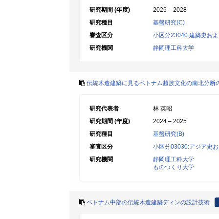
研究期間 (年度)
2026 – 2028
研究種目
基盤研究(C)
審査区分
小区分23040:建築史お
研究機関
静岡理工科大学
伝統木造建築に見るベトナム越族文化の南北分断
研究代表者
林 英昭
研究期間 (年度)
2024 – 2025
研究種目
基盤研究(B)
審査区分
小区分03030:アジア
研究機関
静岡理工科大学
ものつくり大学
ベトナム中部の伝統木造建築ディンの設計技術