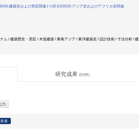
3040:建築史および意匠関連
/
小区分03030:アジア史およびアフリカ史関連
トナム / 建築歴史・意匠 / 木造建築 / 東南アジア / 東洋建築史 / 設計技術 / 寸法分析 /
研究成果
(
53
件)
代表者