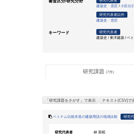
研究代表者
審査区分/研究分野
建築史・意匠
/
小区分2
研究代表者以外
建築史・意匠
研究代表者
キーワード
建築史 / 東洋建築 / ベ
研究課題
(
7
件)
ベトナム伝統木造の建築用語の地域比較
研究
研究代表者
林 英昭