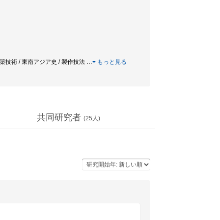
 建築技術 / 東南アジア史 / 製作技法
…
もっと見る
共同研究者
(
25
人)