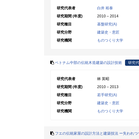
研究代表者
白井 裕泰
研究期間 (年度)
2010 – 2014
研究種目
基盤研究(A)
研究分野
建築史・意匠
研究機関
ものつくり大学
ベトナム中部の伝統木造建築の設計技術
研究
研究代表者
林 英昭
研究期間 (年度)
2010 – 2013
研究種目
若手研究(A)
研究分野
建築史・意匠
研究機関
ものつくり大学
フエの伝統家屋の設計方法と建築技法 ー失われつ