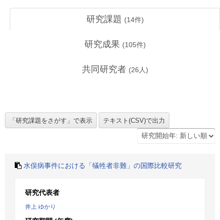
研究課題
(
14
件)
研究成果
(
105
件)
共同研究者
(
26
人)
水俣病事件における「犠牲者非難」の国際比較研究
研究代表者
井上 ゆかり