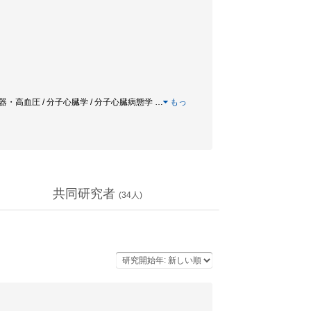
 循環器・高血圧 / 分子心臓学 / 分子心臓病態学
…
もっ
共同研究者
(
34
人)