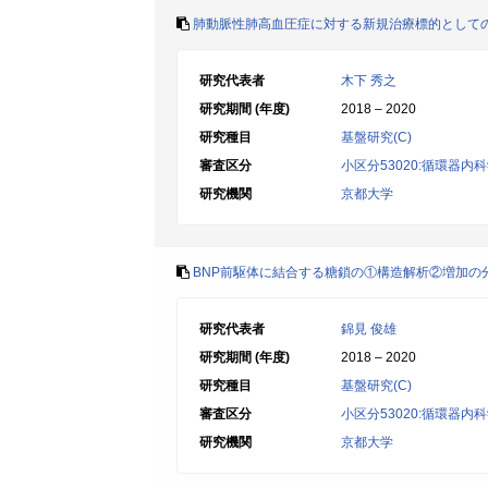
肺動脈性肺高血圧症に対する新規治療標的としてのTR
研究代表者
木下 秀之
研究期間 (年度)
2018 – 2020
研究種目
基盤研究(C)
審査区分
小区分53020:循環器内
研究機関
京都大学
BNP前駆体に結合する糖鎖の①構造解析②増加の
研究代表者
錦見 俊雄
研究期間 (年度)
2018 – 2020
研究種目
基盤研究(C)
審査区分
小区分53020:循環器内
研究機関
京都大学