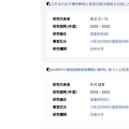
心不全の分子機序解明と新規治療法開発を目指し
研究代表者
桑原 宏一郎
研究期間 (年度)
2020 – 2022
研究種目
基盤研究(B)
審査区分
小区分53020:循環器内
研究機関
信州大学
proBNPの糖鎖修飾制御機構の解明に基づく心疾
研究代表者
中川 靖章
研究期間 (年度)
2019 – 2021
研究種目
基盤研究(C)
審査区分
小区分53020:循環器内
研究機関
京都大学