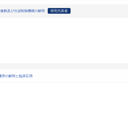
糖鎖修飾及び分泌制御機構の解明
研究代表者
機序の解明と臨床応用