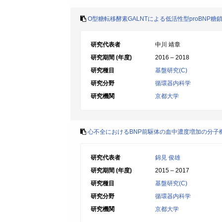
O型糖転移酵素GALNTによる低活性型proBNP
研究代表者
中川 靖章
研究期間 (年度)
2016 – 2018
研究種目
基盤研究(C)
研究分野
循環器内科学
研究機関
京都大学
心不全におけるBNP前駆体の血中濃度増加の分子
研究代表者
錦見 俊雄
研究期間 (年度)
2015 – 2017
研究種目
基盤研究(C)
研究分野
循環器内科学
研究機関
京都大学