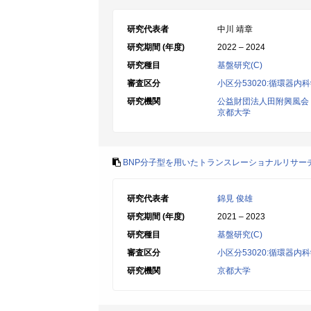
研究代表者
中川 靖章
研究期間 (年度)
2022 – 2024
研究種目
基盤研究(C)
審査区分
小区分53020:循環器内
研究機関
公益財団法人田附興風会
京都大学
BNP分子型を用いたトランスレーショナルリサー
研究代表者
錦見 俊雄
研究期間 (年度)
2021 – 2023
研究種目
基盤研究(C)
審査区分
小区分53020:循環器内
研究機関
京都大学