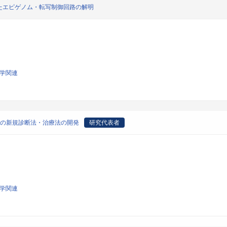
たエピゲノム・転写制御回路の解明
科学関連
患の新規診断法・治療法の開発
研究代表者
科学関連