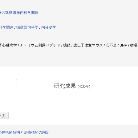
3020:循環器内科学関連
内科学関連
/
循環器内科学
/
内分泌学
/ 分子心臓病学 / ナトリウム利尿ペプチド / 糖鎖 / 遺伝子改変マウス / 心不全 / BNP /
研究成果
(
410
件)
の包括的解明と治療標的の同定