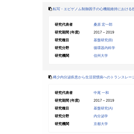
転写・エピゲノム制御因子の心機能維持における
研究代表者
桑原 宏一郎
研究期間 (年度)
2017 – 2019
研究種目
基盤研究(B)
研究分野
循環器内科学
研究機関
信州大学
稀少内分泌疾患から生活習慣病へのトランスレー
研究代表者
中尾 一和
研究期間 (年度)
2017 – 2019
研究種目
基盤研究(A)
研究分野
内分泌学
研究機関
京都大学