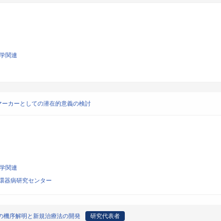
科学関連
オマーカーとしての潜在的意義の検討
科学関連
環器病研究センター
全の機序解明と新規治療法の開発
研究代表者