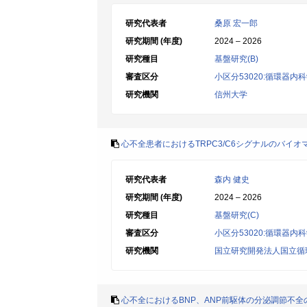
研究代表者
桑原 宏一郎
研究期間 (年度)
2024 – 2026
研究種目
基盤研究(B)
審査区分
小区分53020:循環器内
研究機関
信州大学
心不全患者におけるTRPC3/C6シグナルのバイ
研究代表者
森内 健史
研究期間 (年度)
2024 – 2026
研究種目
基盤研究(C)
審査区分
小区分53020:循環器内
研究機関
国立研究開発法人国立循
心不全におけるBNP、ANP前駆体の分泌調節不