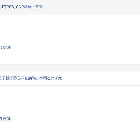
PC6, CNP経路の研究
科学関連
分子機序③心不全病態との関連の研究
科学関連