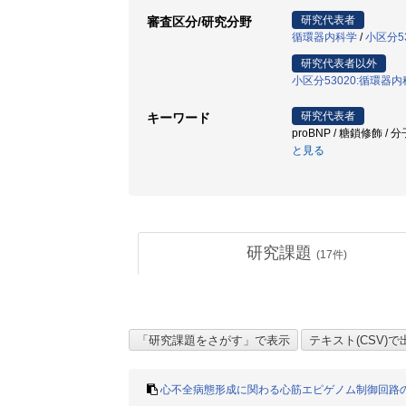
研究代表者
審査区分/研究分野
循環器内科学
/
小区分5
研究代表者以外
小区分53020:循環器
研究代表者
キーワード
proBNP / 糖鎖修飾 
と見る
研究課題
(
17
件)
心不全病態形成に関わる心筋エピゲノム制御回路