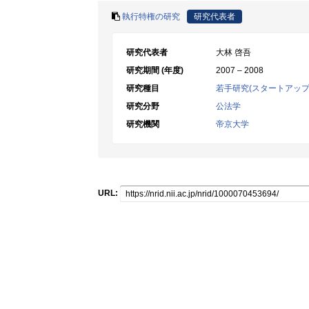
執行特権の研究
研究代表者
研究代表者
大林 啓吾
研究期間 (年度)
2007 – 2008
研究種目
若手研究(スタートアップ
研究分野
公法学
研究機関
帝京大学
URL: