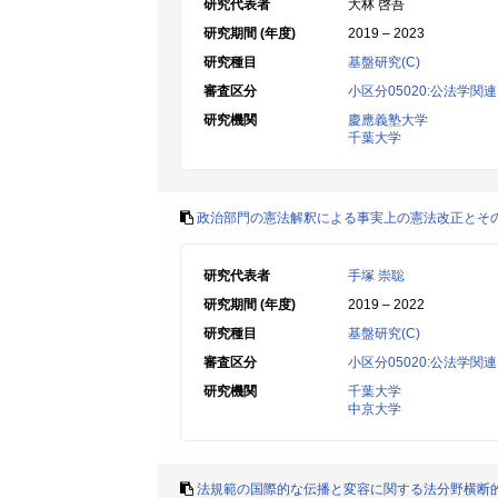
研究代表者
大林 啓吾
研究期間 (年度)
2019 – 2023
研究種目
基盤研究(C)
審査区分
小区分05020:公法学関連
研究機関
慶應義塾大学
千葉大学
政治部門の憲法解釈による事実上の憲法改正とそ
研究代表者
手塚 崇聡
研究期間 (年度)
2019 – 2022
研究種目
基盤研究(C)
審査区分
小区分05020:公法学関連
研究機関
千葉大学
中京大学
法規範の国際的な伝播と変容に関する法分野横断