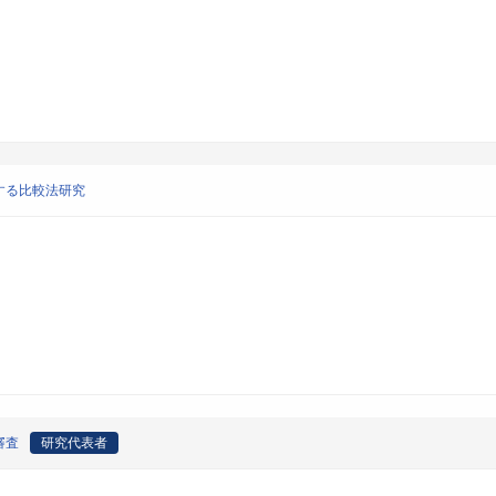
する比較法研究
審査
研究代表者