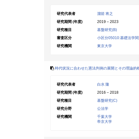
研究代表者
溜箭 将之
研究期間 (年度)
2019 – 2023
研究種目
基盤研究(B)
審査区分
小区分05010:基礎法学
研究機関
東京大学
時代状況に合わせた憲法判例の展開とその理論的
研究代表者
白水 隆
研究期間 (年度)
2016 – 2018
研究種目
基盤研究(C)
研究分野
公法学
研究機関
千葉大学
帝京大学