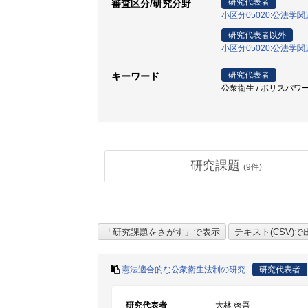
研究代表者
審査区分/研究分野
小区分05020:公法学関
研究代表者以外
小区分05020:公法学関
研究代表者
キーワード
公衆衛生 / ポリスパワー 
研究課題
(
9
件)
憲法適合的な公衆衛生法制の研究
研究代表者
研究代表者
大林 啓吾