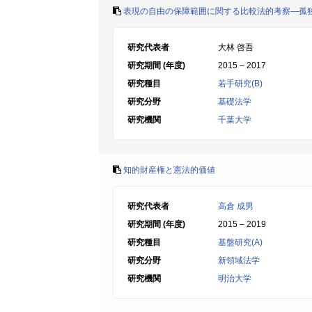
表現の自由の保障範囲に関する比較法的考察―孤
研究代表者
大林 啓吾
研究期間 (年度)
2015 – 2017
研究種目
若手研究(B)
研究分野
基礎法学
研究機関
千葉大学
知的財産権と憲法的価値
研究代表者
高倉 成男
研究期間 (年度)
2015 – 2019
研究種目
基盤研究(A)
研究分野
新領域法学
研究機関
明治大学