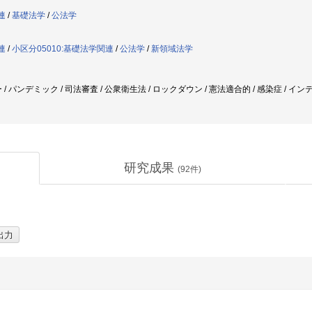
連
/
基礎法学
/
公法学
連
/
小区分05010:基礎法学関連
/
公法学
/
新領域法学
/ パンデミック / 司法審査 / 公衆衛生法 / ロックダウン / 憲法適合的 / 感染症 / イ
研究成果
(
92
件)