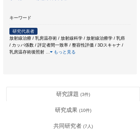
キーワード
研究代表者
放射線治療 / 乳房温存術 / 放射線科学 / 放射線治療学 / 乳癌
/ カッパ係数 / 評定者間一致率 / 整容性評価 / 3Dスキャナ /
乳房温存術後照射
…
もっと見る
研究課題
(
3
件)
研究成果
(
10
件)
共同研究者
(
7
人)