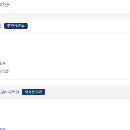
研究所
究
研究代表者
教学
研究所
在論の再評価
研究代表者
教学