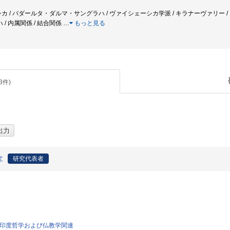
シカ / パダールタ・ダルマ・サングラハ / ヴァイシェーシカ学派 / キラナーヴァリー /
/ 内属関係 / 結合関係
…
もっと見る
3
件)
究
研究代表者
学、印度哲学および仏教学関連