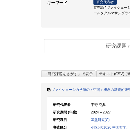
研究代表者
キーワード
存在論 / ヴァイシェー
ールタダルマサングラハ 
研究課題
(
ヴァイシェーシカ学派の＜空間＞概念の基礎的研
研究代表者
平野 克典
研究期間 (年度)
2024 – 2027
研究種目
基盤研究(C)
審査区分
小区分01020:中国哲