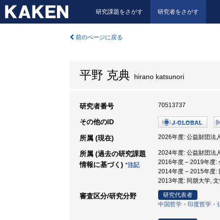
研究課題をさがす
研究者をさがす
前のページに戻る
平野 克典
hirano katsunori
70513737
研究者番号
その他のID
2026年度: 公益財団
所属 (現在)
2024年度: 公益財団
所属 (過去の研究課題
2016年度 – 2019
情報に基づく)
*注記
2014年度 – 2015年度
2013年度: 同朋大学, 
研究代表者
審査区分/研究分野
中国哲学・印度哲学・