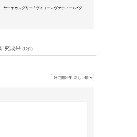
 ニヤーヤカンダリー / ヴィヨーマヴァティー / パダ
研究成果
(
12
件)