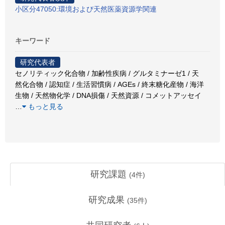
小区分47050:環境および天然医薬資源学関連
キーワード
研究代表者
セノリティック化合物 / 加齢性疾病 / グルタミナーゼ1 / 天
然化合物 / 認知症 / 生活習慣病 / AGEs / 終末糖化産物 / 海洋
生物 / 天然物化学 / DNA損傷 / 天然資源 / コメットアッセイ
…
もっと見る
研究課題
(
4
件)
研究成果
(
35
件)