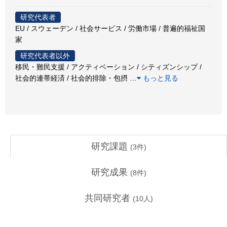
研究代表者
EU / スウェーデン / 社会サービス / 労働市場 / 普遍的福祉国
家
研究代表者以外
移民・難民支援 / アクティベーション / シティズンシップ /
社会的連帯経済 / 社会的排除・包摂
…
もっと見る
研究課題
(
3
件)
研究成果
(
8
件)
共同研究者
(
10
人)