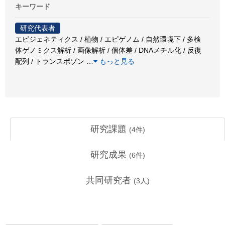
キーワード
研究代表者
エピジェネティクス / 植物 / エピゲノム / 自然環境下 / 多検
体ゲノミクス解析 / 画像解析 / 個体差 / DNAメチル化 / 反復
配列 / トランスポゾン
…
もっと見る
研究課題
(
4
件)
研究成果
(
6
件)
共同研究者
(
3
人)