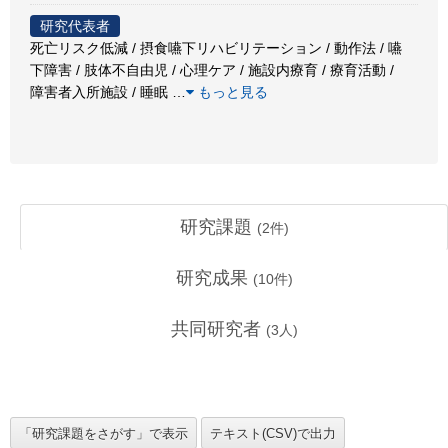
研究代表者
死亡リスク低減 / 摂食嚥下リハビリテーション / 動作法 / 嚥
下障害 / 肢体不自由児 / 心理ケア / 施設内療育 / 療育活動 /
障害者入所施設 / 睡眠
…
もっと見る
研究課題
(
2
件)
研究成果
(
10
件)
共同研究者
(
3
人)