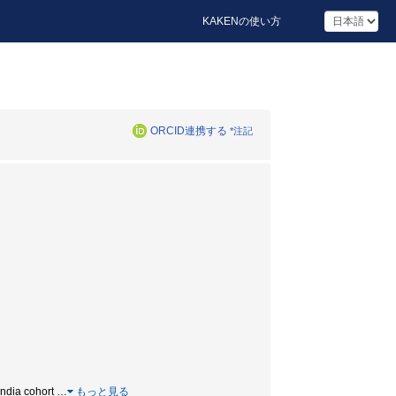
KAKENの使い方
ORCID連携する
*注記
ndia cohort
…
もっと見る