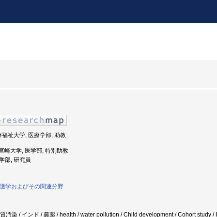
療福祉大学, 医療学部, 助教
: 宮崎大学, 医学部, 特別助教
医学部, 研究員
看護学およびその関連分野
 インド / 農薬 / health / water pollution / Child development / Cohort study / I