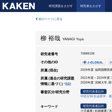
研究課題をさがす
研究者をさがす
前のページに戻る
柳 裕哉
YANAGI Yuya
70888106
研究者番号
その他のID
2026年度: 福岡国際医
所属 (現在)
2021年度 – 2024年度
所属 (過去の研究課題
2020年度: 宮崎大学, 
情報に基づく)
*注記
研究代表者以外
審査区分/研究分野
中区分58:社会医学、
研究代表者以外
キーワード
小児健康 / 妊婦健康 / 水質汚染 /