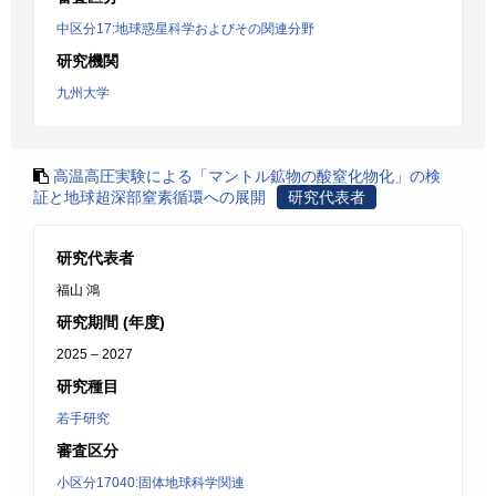
中区分17:地球惑星科学およびその関連分野
研究機関
九州大学
高温高圧実験による「マントル鉱物の酸窒化物化」の検
証と地球超深部窒素循環への展開
研究代表者
研究代表者
福山 鴻
研究期間 (年度)
2025 – 2027
研究種目
若手研究
審査区分
小区分17040:固体地球科学関連