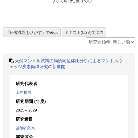
共同研究者
(
6
人)
天然マントル試料の局所同位体比分析によるマントルウ
ェッジ炭素循環研究の新展開
研究代表者
山本 順司
研究期間 (年度)
2025 – 2029
研究種目
基盤研究(A)
審査区分