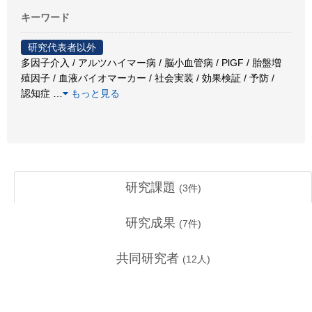
キーワード
研究代表者以外
多因子介入 / アルツハイマー病 / 脳小血管病 / PlGF / 胎盤増
殖因子 / 血液バイオマーカー / 社会実装 / 効果検証 / 予防 /
認知症
…
もっと見る
研究課題
(
3
件)
研究成果
(
7
件)
共同研究者
(
12
人)