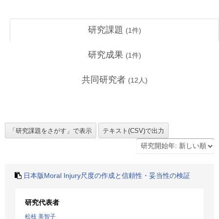
研究課題
(
1
件)
研究成果
(
1
件)
共同研究者
(
12
人)
日本版Moral Injury尺度の作成と信頼性・妥当性の検証
研究代表者
松枝 美智子