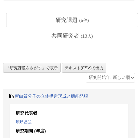
研究課題
(
5
件)
共同研究者
(
13
人)
蛋白質分子の立体構造形成と機能発現
研究代表者
籏野 昌弘
研究期間 (年度)