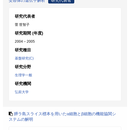
受容体の遺伝子解析
研究代表者
研究代表者
菅 世智子
研究期間 (年度)
2004 – 2005
研究種目
基盤研究(C)
研究分野
生理学一般
研究機関
弘前大学
膵ラ島スライス標本を用いたα細胞とβ細胞の機能協関シ
ステムの解明