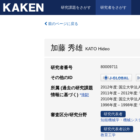
研究課題をさがす
研究者をさがす
前のページに戻る
加藤 秀雄
KATO Hideo
80009711
研究者番号
その他のID
2012年度: 国立大学
所属 (過去の研究課題
2011年度 – 2012年
情報に基づく)
*注記
2010年度: 国立大学
1996年度 – 1998年度
研究代表者
審査区分/研究分野
知能機械学・機械シス
研究代表者以外
教育工学