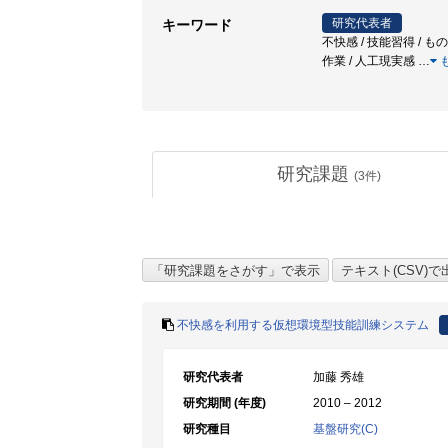
研究代表者
キーワード
不快感 / 技能習得 / も
作業 / 人工現実感
…
研究課題
(
3
件)
不快感を利用する仮想環境型技能訓練システム
研究代表者
加藤 秀雄
研究期間 (年度)
2010 – 2012
研究種目
基盤研究(C)