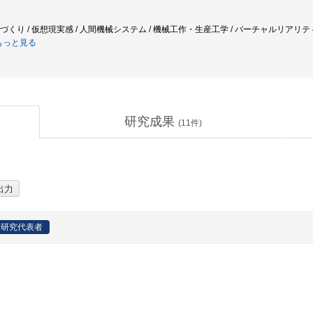
のづくり / 仮想現実感 / 人間機械システム / 機械工作・生産工学 / バーチャルリアリティ /
もっと見る
研究成果
(
11
件)
研究代表者