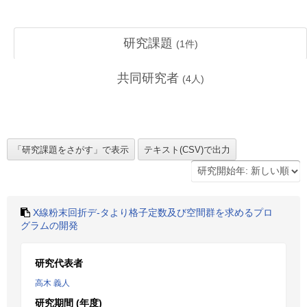
研究課題
(
1
件)
共同研究者
(
4
人)
X線粉末回折デ-タより格子定数及び空間群を求めるプロ
グラムの開発
研究代表者
高木 義人
研究期間 (年度)