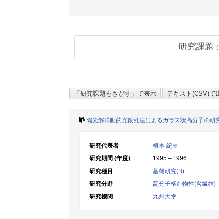
研究課題
(
偏光解消動的光散乱法によるガラス状高分子の研
研究代表者
根本 紀夫
研究期間 (年度)
1995 – 1996
研究種目
基盤研究(B)
研究分野
高分子構造物性(含繊維)
研究機関
九州大学