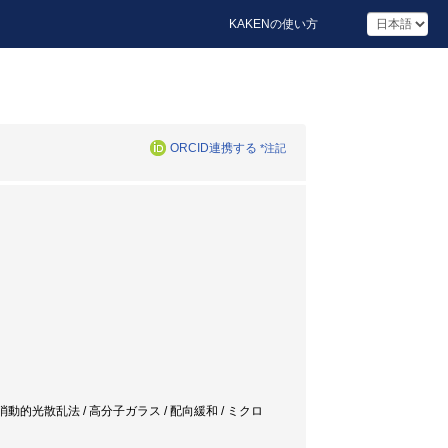
KAKENの使い方
ORCID連携する
*注記
ttering / 偏光解消動的光散乱法 / 高分子ガラス / 配向緩和 / ミクロ