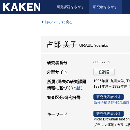
研究課題をさがす
研究者をさがす
前のページに戻る
占部 美子
URABE Yoshiko
80037796
研究者番号
外部サイト
1995年度: 九州大学, 
所属 (過去の研究課題
1991年度 – 1992年度
情報に基づく)
*注記
研究代表者以外
審査区分/研究分野
高分子構造物性(含繊維
研究代表者以外
キーワード
Micro Brownian moti
ブラウン運動 / ガラス