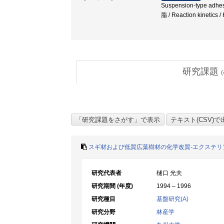
Suspension-type 
脂 / Reaction kinetics 
研究課題
(
スギ材および低質広葉樹材の化学改質-エクステリ
研究代表者
樋口 光夫
研究期間 (年度)
1994 – 1996
研究種目
基盤研究(A)
研究分野
林産学