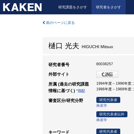
研究課題をさがす
研究者をさがす
前のページに戻る
樋口 光夫
HIGUCHI Mitsuo
80038257
研究者番号
外部サイト
1994年度 – 1996年度
所属 (過去の研究課題
1986年度 – 1989年度
情報に基づく)
*注記
研究代表者
審査区分/研究分野
林産学
研究代表者以外
林産学
研究代表者
キーワード