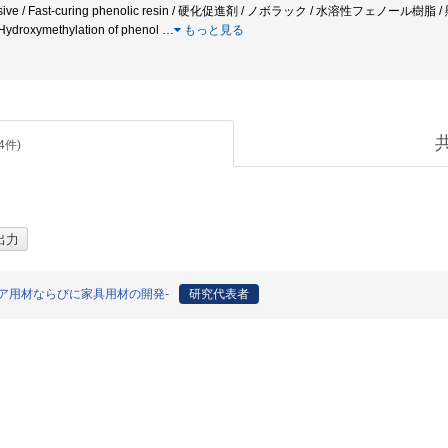
adhesive / Fast-curing phenolic resin / 硬化促進剤 / ノボラック / 水溶性フ
/ Hydroxymethylation of phenol
…
もっと見る
4
件)
ア用材ならびに家具用材の開発-
研究代表者