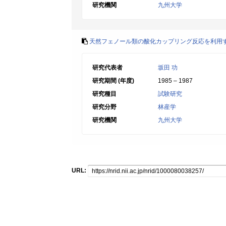
研究機関
九州大学
天然フェノール類の酸化カップリング反応を利用
研究代表者
坂田 功
研究期間 (年度)
1985 – 1987
研究種目
試験研究
研究分野
林産学
研究機関
九州大学
URL: