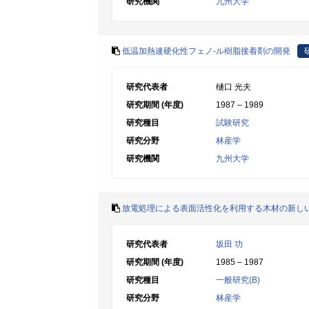
研究機関
九州大学
低温加熱速硬化性フェノ-ル樹脂接着剤の開発
研究代表者
樋口 光夫
研究期間 (年度)
1987 – 1989
研究種目
試験研究
研究分野
林産学
研究機関
九州大学
放電処理による表面活性化を利用する木材の新し
研究代表者
坂田 功
研究期間 (年度)
1985 – 1987
研究種目
一般研究(B)
研究分野
林産学