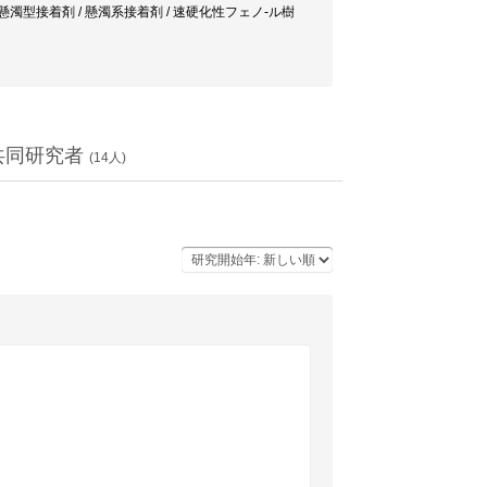
ェノール樹脂 / 懸濁型接着剤 / 懸濁系接着剤 / 速硬化性フェノ-ル樹
共同研究者
(
14
人)