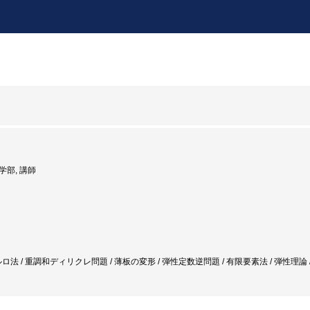
理学部, 講師
ロ法 / 重調和ディリクレ問題 / 薄板の変形 / 弾性定数逆問題 / 有限要素法 / 弾性理論