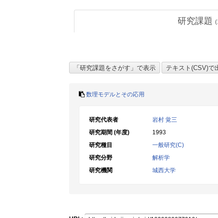
研究課題
(
数理モデルとその応用
研究代表者
岩村 覚三
研究期間 (年度)
1993
研究種目
一般研究(C)
研究分野
解析学
研究機関
城西大学