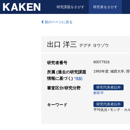
研究課題をさがす
研究者をさがす
前のページに戻る
出口 洋三
デグチ ヨウゾウ
80077916
研究者番号
1993年度: 城西大学, 
所属 (過去の研究課題
情報に基づく)
*注記
研究代表者以外
審査区分/研究分野
解析学
研究代表者以外
キーワード
平均化法 / モンテ・カル