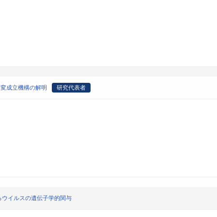
病変成立機構の解明
研究代表者
けるウイルスの遺伝子学的関与