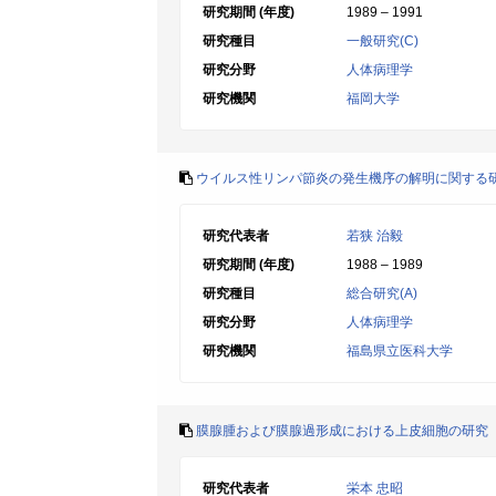
研究期間 (年度)
1989 – 1991
研究種目
一般研究(C)
研究分野
人体病理学
研究機関
福岡大学
ウイルス性リンパ節炎の発生機序の解明に関する研
研究代表者
若狭 治毅
研究期間 (年度)
1988 – 1989
研究種目
総合研究(A)
研究分野
人体病理学
研究機関
福島県立医科大学
膜腺腫および膜腺過形成における上皮細胞の研究
研究代表者
栄本 忠昭