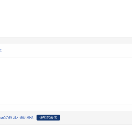
究
sease)の原因と発症機構
研究代表者