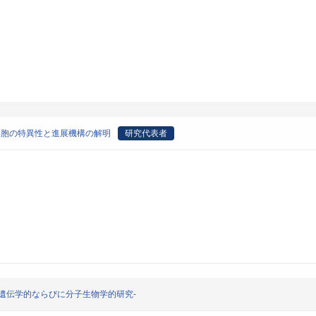
細胞の特異性と進展機構の解明
研究代表者
遺伝学的ならびに分子生物学的研究-