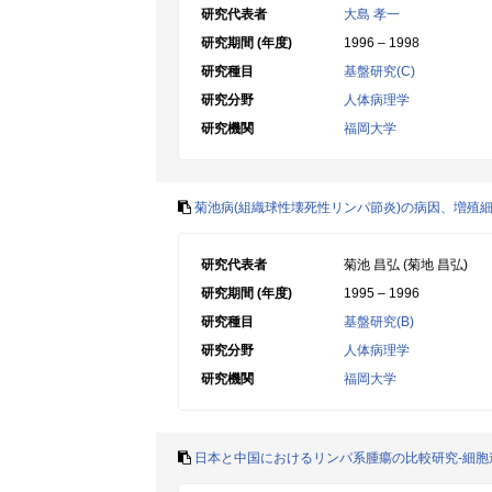
研究代表者
大島 孝一
研究期間 (年度)
1996 – 1998
研究種目
基盤研究(C)
研究分野
人体病理学
研究機関
福岡大学
菊池病(組織球性壊死性リンパ節炎)の病因、増殖
研究代表者
菊池 昌弘 (菊地 昌弘)
研究期間 (年度)
1995 – 1996
研究種目
基盤研究(B)
研究分野
人体病理学
研究機関
福岡大学
日本と中国におけるリンパ系腫瘍の比較研究-細胞