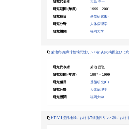
研究代表者
大島 孝一
研究期間 (年度)
1999 – 2001
研究種目
基盤研究(B)
研究分野
人体病理学
研究機関
福岡大学
菊池病(組織球性壊死性リンパ節炎)の病因並びに
研究代表者
菊池 昌弘
研究期間 (年度)
1997 – 1999
研究種目
基盤研究(C)
研究分野
人体病理学
研究機関
福岡大学
HTLV-1流行地域におけるT細胞性リンパ腫にお