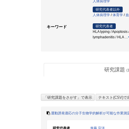
人体病理学
研究代表者以外
人体病理学
/
体育学
/
血
研究代表者
キーワード
HLA typing / Apoptos
lymphadenitis / HLA
…
研究課題
(
運動誘発適応の分子生物学的解析が可能な作業測
研究代表者
進藤 宗洋