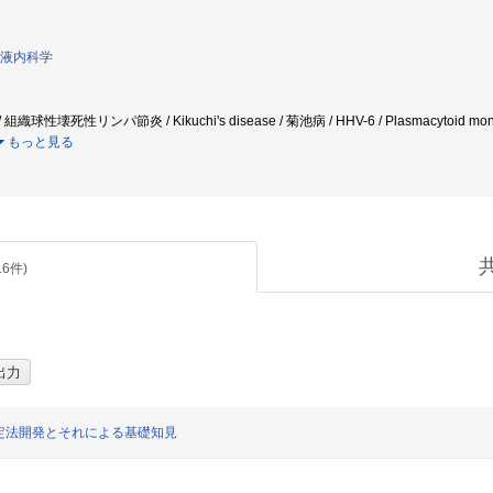
液内科学
is / 組織球性壊死性リンパ節炎 / Kikuchi's disease / 菊池病 / HHV-6 / Plasmacytoid monocyte
もっと見る
16
件)
定法開発とそれによる基礎知見