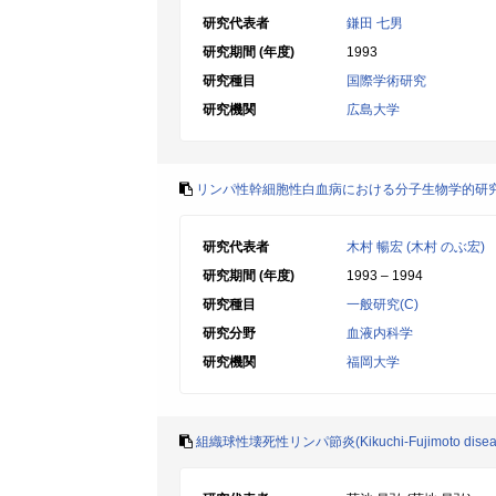
研究代表者
鎌田 七男
研究期間 (年度)
1993
研究種目
国際学術研究
研究機関
広島大学
リンパ性幹細胞性白血病における分子生物学的研
研究代表者
木村 暢宏 (木村 のぶ宏)
研究期間 (年度)
1993 – 1994
研究種目
一般研究(C)
研究分野
血液内科学
研究機関
福岡大学
組織球性壊死性リンパ節炎(Kikuchi-Fujimoto di