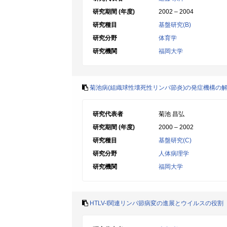
研究期間 (年度)
2002 – 2004
研究種目
基盤研究(B)
研究分野
体育学
研究機関
福岡大学
菊池病(組織球性壊死性リンパ節炎)の発症機構の
研究代表者
菊池 昌弘
研究期間 (年度)
2000 – 2002
研究種目
基盤研究(C)
研究分野
人体病理学
研究機関
福岡大学
HTLV-I関連リンパ節病変の進展とウイルスの役割