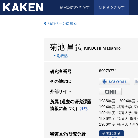
研究課題をさがす
研究者をさがす
前のページに戻る
菊池 昌弘
KIKUCHI Masahiro
…
別表記
80078774
研究者番号
その他のID
外部サイト
1986年度 – 2004年度
所属 (過去の研究課題
1994年度: 福岡大学, 
情報に基づく)
*注記
1994年度: 福岡大学,
1986年度: 福岡大, 医学
1986年度: 福岡大学医
研究代表者
審査区分/研究分野