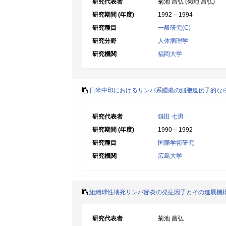
研究代表者
菊池 昌弘 (菊地 昌弘)
研究期間 (年度)
1992 – 1994
研究種目
一般研究(C)
研究分野
人体病理学
研究機関
福岡大学
日米中印におけるリンパ系腫瘍の細胞遺伝子的な
研究代表者
鎌田 七男
研究期間 (年度)
1990 – 1992
研究種目
国際学術研究
研究機関
広島大学
組織球性壊死リンパ節炎の発症因子とその進展機
研究代表者
菊池 昌弘