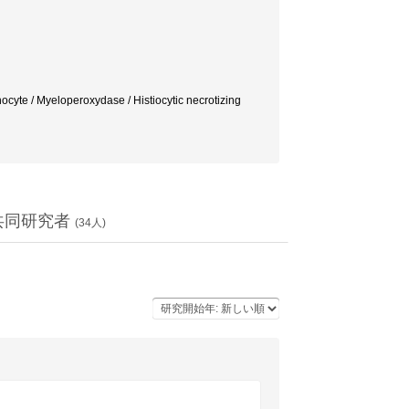
 / Myeloperoxydase / Histiocytic necrotizing
共同研究者
(
34
人)