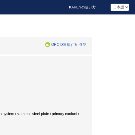
KAKENの使い方
ORCID連携する
*注記
 system / stainless steel plate / primary coolant /