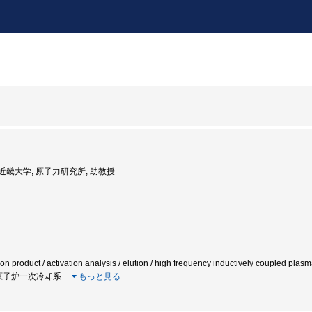
度: 近畿大学, 原子力研究所, 助教授
on product / activation analysis / elution / high frequency inductively coupled plasma
 / 原子炉一次冷却系
…
もっと見る