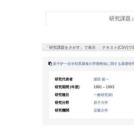
研究課題
(
原子炉一次冷却系腐食の早期検知に関する基礎研
研究代表者
柴田 俊一
研究期間 (年度)
1991 – 1993
研究種目
一般研究(B)
研究分野
原子力学
研究機関
近畿大学