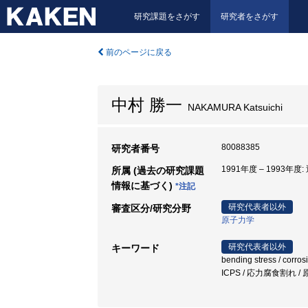
研究課題をさがす
研究者をさがす
前のページに戻る
中村 勝一
NAKAMURA Katsuichi
80088385
研究者番号
1991年度 – 1993年
所属 (過去の研究課題
情報に基づく)
*注記
研究代表者以外
審査区分/研究分野
原子力学
研究代表者以外
キーワード
bending stress / corrosi
ICPS / 応力腐食割れ