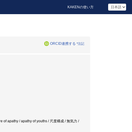
KAKENの使い方
ORCID連携する
*注記
ucture of apathy / apathy of youths / 尺度構成 / 無気力 /