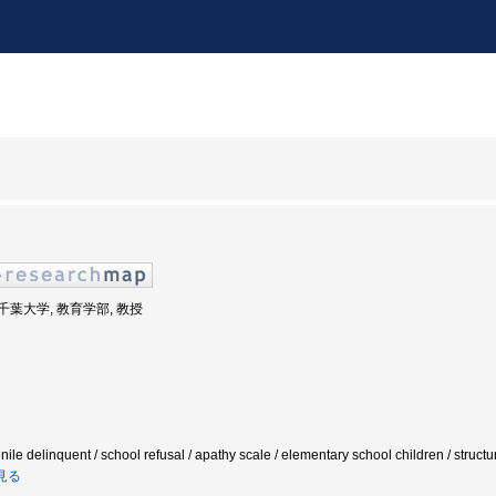
: 千葉大学, 教育学部, 教授
enile delinquent / school refusal / apathy scale / elementary school children / str
見る