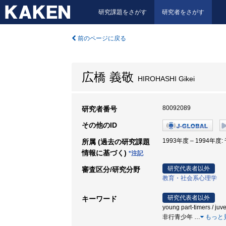
研究課題をさがす
研究者をさがす
前のページに戻る
広橋 義敬
HIROHASHI Gikei
80092089
研究者番号
その他のID
1993年度 – 1994年度
所属 (過去の研究課題
情報に基づく)
*注記
研究代表者以外
審査区分/研究分野
教育・社会系心理学
研究代表者以外
キーワード
young part-timers / juv
非行青少年
…
もっと