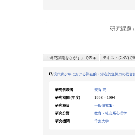
研究課題
(
現代青少年における顕在的・潜在的無気力の総合
研究代表者
安香 宏
研究期間 (年度)
1993 – 1994
研究種目
一般研究(B)
研究分野
教育・社会系心理学
研究機関
千葉大学