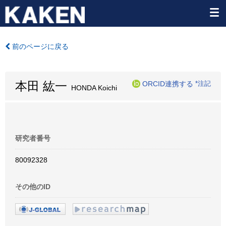
前のページに戻る
本田 紘一
ORCID連携する
*注記
HONDA Koichi
研究者番号
80092328
その他のID