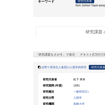
研究代表者
キーワード
Non-Jomon Yayoi peo
研究課題
(
吉野ケ里弥生人集団の人類学的研究
研究代表
研究代表者
松下 孝幸
研究期間 (年度)
1991
研究種目
一般研究(C)
研究分野
人類学
研究機関
長崎大学