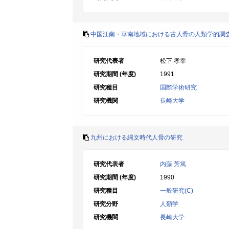
中国江南・華南地域における古人骨の人類学的調
研究代表者
松下 孝幸
研究期間 (年度)
1991
研究種目
国際学術研究
研究機関
長崎大学
九州における縄文時代人骨の研究
研究代表者
内藤 芳篤
研究期間 (年度)
1990
研究種目
一般研究(C)
研究分野
人類学
研究機関
長崎大学