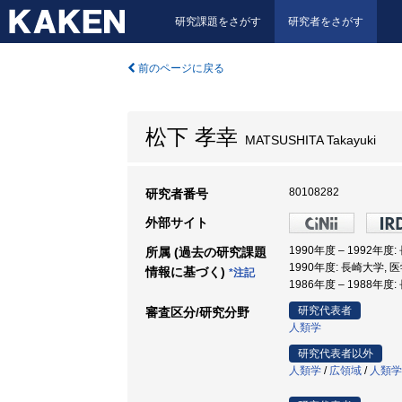
研究課題をさがす
研究者をさがす
前のページに戻る
松下 孝幸
MATSUSHITA Takayuki
80108282
研究者番号
外部サイト
1990年度 – 1992年度
所属 (過去の研究課題
1990年度: 長崎大学, 
情報に基づく)
*注記
1986年度 – 1988年度
研究代表者
審査区分/研究分野
人類学
研究代表者以外
人類学
/
広領域
/
人類学