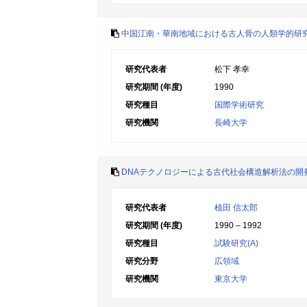
中国江南・華南地域における古人骨の人類学的研
研究代表者
松下 孝幸
研究期間 (年度)
1990
研究種目
国際学術研究
研究機関
長崎大学
DNAテクノロジーによる古代社会構造解析法の開
研究代表者
植田 信太郎
研究期間 (年度)
1990 – 1992
研究種目
試験研究(A)
研究分野
広領域
研究機関
東京大学