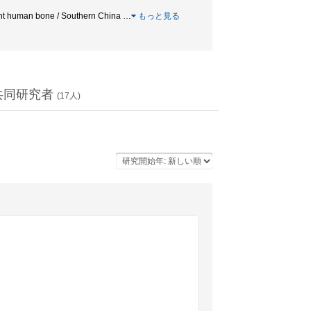
 human bone / Southern China
…
もっと見る
共同研究者
(
17
人)