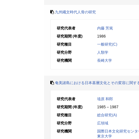
九州繩文時代人骨の研究
研究代表者
内藤 芳篤
研究期間 (年度)
1986
研究種目
一般研究(C)
研究分野
人類学
研究機関
長崎大学
奄美諸島における日本基層文化とその変容に関す
研究代表者
埴原 和郎
研究期間 (年度)
1985 – 1987
研究種目
総合研究(A)
研究分野
広領域
研究機関
国際日本文化研究センタ
東京大学