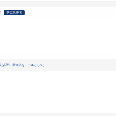
究
研究代表者
発(吉野ヶ里遺跡をモデルとして)