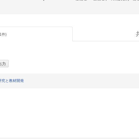
1
件)
研究と教材開発