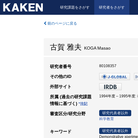
研究課題をさがす
研究者をさがす
前のページに戻る
古賀 雅夫
KOGA Masao
80108357
研究者番号
その他のID
外部サイト
1994年度 – 1995年度
所属 (過去の研究課題
情報に基づく)
*注記
研究代表者以外
審査区分/研究分野
科学教育
研究代表者以外
キーワード
Demonstrative xperi