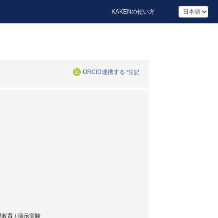
KAKENの使い方
ORCID連携する
*注記
/ 物理教育 / 演示実験