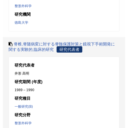
整形外科学
研究機関
徳島大学
脊椎,脊随病変に対する脊髄保護対策と鏡視下手術開発に
関する実験的,臨床的研究
研究代表者
研究代表者
井形 高明
研究期間 (年度)
1989 – 1990
研究種目
一般研究(B)
研究分野
整形外科学