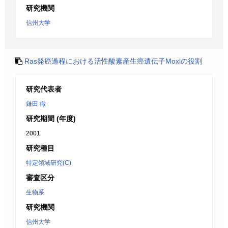
研究機関
信州大学
Ras発癌過程における活性酸素産生癌遺伝子Moxlの役割
研究代表者
鎌田 徹
研究期間 (年度)
2001
研究種目
特定領域研究(C)
審査区分
生物系
研究機関
信州大学