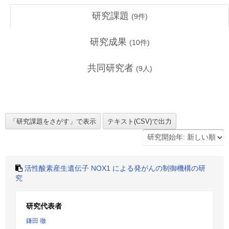
研究課題
(
9
件)
研究成果
(
10
件)
共同研究者
(
9
人)
活性酸素産生遺伝子 NOX1 による発がんの制御機構の研
究
研究代表者
鎌田 徹