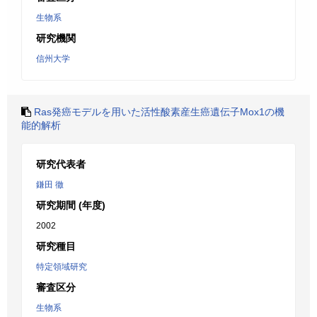
生物系
研究機関
信州大学
Ras発癌モデルを用いた活性酸素産生癌遺伝子Mox1の機
能的解析
研究代表者
鎌田 徹
研究期間 (年度)
2002
研究種目
特定領域研究
審査区分
生物系