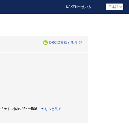
KAKENの使い方
ORCID連携する
*注記
/ liver / ケトン体比 / FKー506
…
もっと見る