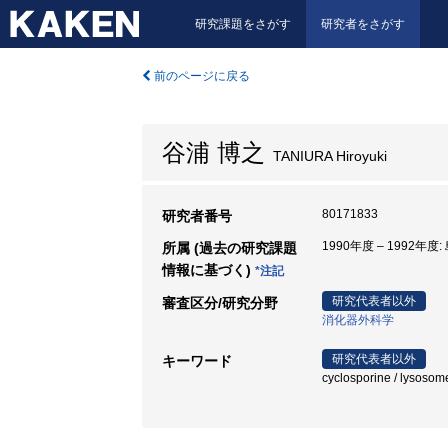
研究課題をさがす
研究者をさがす
前のページに戻る
谷浦 博之
TANIURA Hiroyuki
80171833
研究者番号
1990年度 – 1992年度
所属 (過去の研究課題
情報に基づく)
*注記
研究代表者以外
審査区分/研究分野
消化器外科学
研究代表者以外
キーワード
cyclosporine / lysosom