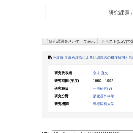
研究課題
(
肝虚血-血液再潅流による組織障害の機序解明と治
研究代表者
永末 直文
研究期間 (年度)
1990 – 1992
研究種目
一般研究(B)
研究分野
消化器外科学
研究機関
島根医科大学