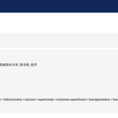
: 島根医科大学, 医学部, 助手
e / mitochondria / calcium / superoxide / ischemia-reperfusion / transplantation 