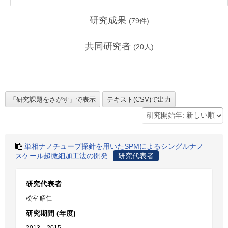
研究成果
(
79
件)
共同研究者
(
20
人)
単相ナノチューブ探針を用いたSPMによるシングルナノ
スケール超微細加工法の開発
研究代表者
研究代表者
松室 昭仁
研究期間 (年度)