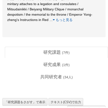
miritary attaches to a legation and consulates /
Mitsudainikki / Beiyang Military Clique / monarchal
despotism / the memorial to the throne / Emperor Yong-
zheng's Instructions in Red
…
もっと見る
研究課題
(
7
件)
研究成果
(
1
件)
共同研究者
(
34
人)