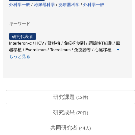
外科学一般
/
泌尿器科学
/
泌尿器科学
/
外科学一般
キーワード
研究代表者
Interferon-α / HCV / 腎移植 / 免疫抑制剤 / 調節性T細胞 / 臓
器移植 / Everolimus / Tacrolimus / 免疫誘導 / 心臓移植
…
もっと見る
研究課題
(
12
件)
研究成果
(
20
件)
共同研究者
(
44
人)