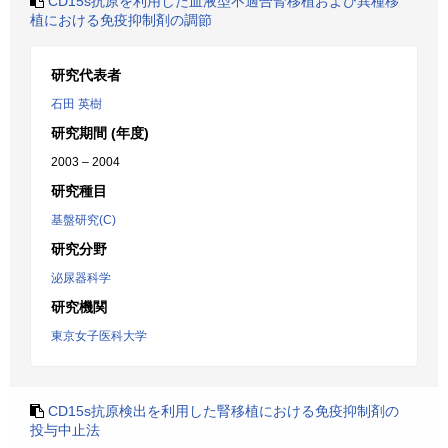
CD15s抗原を利用した血液型不適合腎移植および異種移
植における免疫抑制剤の調節
研究代表者
石田 英樹
研究期間 (年度)
2003 – 2004
研究種目
基盤研究(C)
研究分野
泌尿器科学
研究機関
東京女子医科大学
CD15s抗原検出を利用した腎移植における免疫抑制剤の
投与中止法