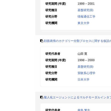
研究期間 (年度)
1999 – 2001
研究種目
基盤研究(B)
研究分野
情報通信工学
研究機関
東京大学
顔面表情のカテゴリー分類プロセスに関する仮説の
研究代表者
山田 寛
研究期間 (年度)
1998 – 2000
研究種目
基盤研究(B)
研究分野
実験系心理学
研究機関
日本大学
擬人化エージェントによるマルチモーダルインタ
研究代表者
森島 繁生