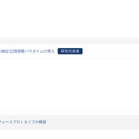
検証:記憶実験パラダイムの導入
研究代表者
フェースプロトタイプの構築