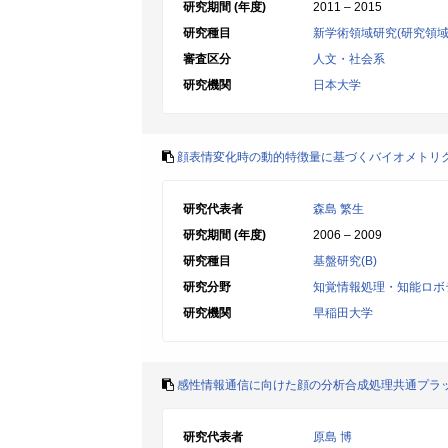
研究期間 (年度)
2011 – 2015
研究種目
新学術領域研究(研究領域
審査区分
人文・社会系
研究機関
日本大学
顔表情変化時の動的特徴量に基づくバイオメトリ
研究代表者
森島 繁生
研究期間 (年度)
2006 – 2009
研究種目
基盤研究(B)
研究分野
知覚情報処理・知能ロボ
研究機関
早稲田大学
感性情報通信に向けた顔の分析合成処理共通プラ
研究代表者
原島 博