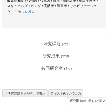
酸素飽和度 / 心拍数 / 心電図 / 血圧 / 高圧環境 / 循環生理学 /
スキューバダイビング / 高齢者 / 障害者 / リハビリテーショ
ン
…
もっと見る
研究課題
(
2
件)
研究成果
(
32
件)
共同研究者
(
4
人)