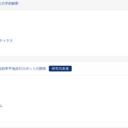
の力学的解釈
ティクス
高効率平地歩行ロボットの開発
研究代表者
ム