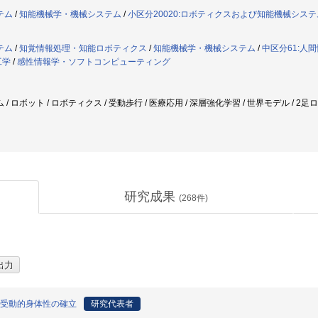
テム
/
知能機械学・機械システム
/
小区分20020:ロボティクスおよび知能機械シス
テム
/
知覚情報処理・知能ロボティクス
/
知能機械学・機械システム
/
中区分61:人
工学
/
感性情報学・ソフトコンピューティング
 ロボット / ロボティクス / 受動歩行 / 医療応用 / 深層強化学習 / 世界モデル / 2
研究成果
(
268
件)
い受動的身体性の確立
研究代表者