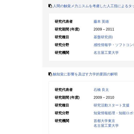
人間の触覚メ力ニスムを考慮した人工指によるタ
研究代表者
藤本 英雄
研究期間 (年度)
2009 – 2011
研究種目
基盤研究(B)
研究分野
感性情報学・ソフトコン
研究機関
名古屋工業大学
触知覚に影響を及ぼす力学的要因の解明
研究代表者
石橋 良太
研究期間 (年度)
2009 – 2010
研究種目
研究活動スタート支援
研究分野
知覚情報処理・知能ロボ
研究機関
首都大学東京
名古屋工業大学