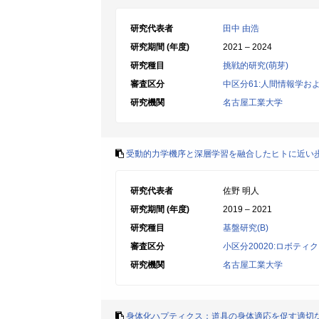
研究代表者
田中 由浩
研究期間 (年度)
2021 – 2024
研究種目
挑戦的研究(萌芽)
審査区分
中区分61:人間情報学お
研究機関
名古屋工業大学
受動的力学機序と深層学習を融合したヒトに近い
研究代表者
佐野 明人
研究期間 (年度)
2019 – 2021
研究種目
基盤研究(B)
審査区分
小区分20020:ロボテ
研究機関
名古屋工業大学
身体化ハプティクス：道具の身体適応を促す適切