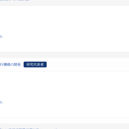
ム
走行機構の開発
研究代表者
ム