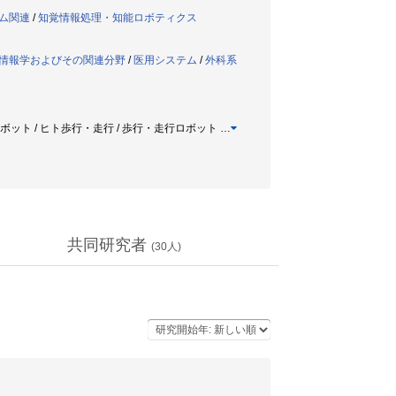
テム関連
/
知覚情報処理・知能ロボティクス
間情報学およびその関連分野
/
医用システム
/
外科系
足ロボット / ヒト歩行・走行 / 歩行・走行ロボット
…
共同研究者
(
30
人)