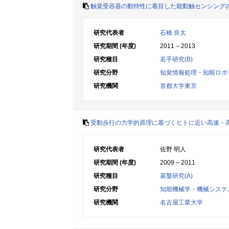
触覚受容器の動特性に着目した能動触センシング
研究代表者
石橋 良太
研究期間 (年度)
2011 – 2013
研究種目
若手研究(B)
研究分野
知覚情報処理・知能ロボ
研究機関
首都大学東京
受動歩行の力学的原理に基づくヒトに近い高速・
研究代表者
佐野 明人
研究期間 (年度)
2009 – 2011
研究種目
基盤研究(A)
研究分野
知能機械学・機械システ
研究機関
名古屋工業大学