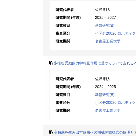
研究代表者
佐野 明人
研究期間 (年度)
2025 – 2027
研究種目
基盤研究(B)
審査区分
小区分20020:ロボテ
研究機関
名古屋工業大学
多様な受動的力学相互作用に基づく歩いて走れる
研究代表者
佐野 明人
研究期間 (年度)
2024 – 2025
研究種目
基盤研究(B)
審査区分
小区分20020:ロボテ
研究機関
名古屋工業大学
高触感を生み出す皮膚への機械刺激様式の解明と