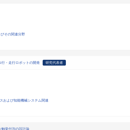
よびその関連分野
歩行・走行ロボットの開発
研究代表者
ィクスおよび知能機械システム関連
な触覚付与の設計論