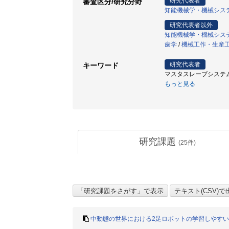
研究代表者
審査区分/研究分野
知能機械学・機械シス
研究代表者以外
知能機械学・機械シス
歯学
/
機械工作・生産
研究代表者
キーワード
マスタスレーブシステム /
もっと見る
研究課題
(
25
件)
中動態の世界における2足ロボットの学習しやす