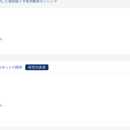
用した腹腔鏡下手術用触覚センシング
ム
ロボットの開発
研究代表者
ム