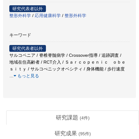
研究代表者以外
整形外科学
/
応用健康科学
/
整形外科学
キーワード
研究代表者以外
サルコペニア / 脊椎脊髄病学 / Crossover指導 / 追跡調査 /
地域在住高齢者 / RCT介入 / Ｓａｒｃｏｐｅｎｉｃ ｏｂｅ
ｓｉｔｙ / サルコぺニックオベシティ / 身体機能 / 歩行速度
…
もっと見る
研究課題
(
4
件)
研究成果
(
95
件)