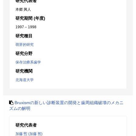
研究代表者
本郷 興人
研究期間 (年度)
1997 – 1998
研究種目
萌芽的研究
研究分野
保存治療系歯学
研究機関
北海道大学
Bruxismの新しい診断装置の開発と歯周組織破壊のメカニ
ズムの解明
研究代表者
加藤 煕 (加藤 熈)