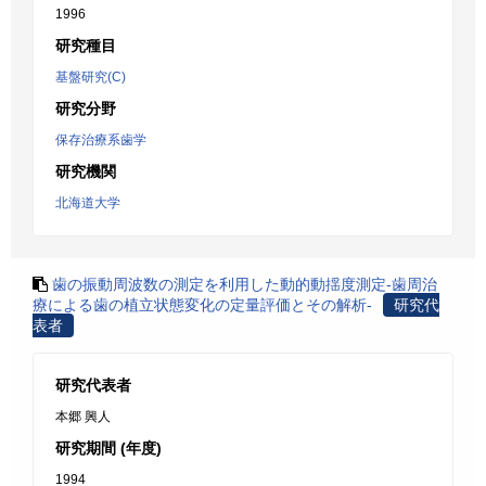
1996
研究種目
基盤研究(C)
研究分野
保存治療系歯学
研究機関
北海道大学
歯の振動周波数の測定を利用した動的動揺度測定-歯周治
療による歯の植立状態変化の定量評価とその解析-
研究代
表者
研究代表者
本郷 興人
研究期間 (年度)
1994