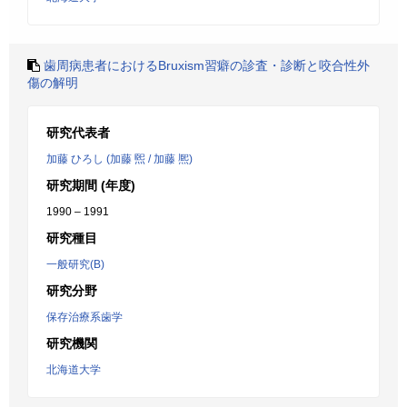
歯周病患者におけるBruxism習癖の診査・診断と咬合性外
傷の解明
研究代表者
加藤 ひろし (加藤 煕 / 加藤 熈)
研究期間 (年度)
1990 – 1991
研究種目
一般研究(B)
研究分野
保存治療系歯学
研究機関
北海道大学