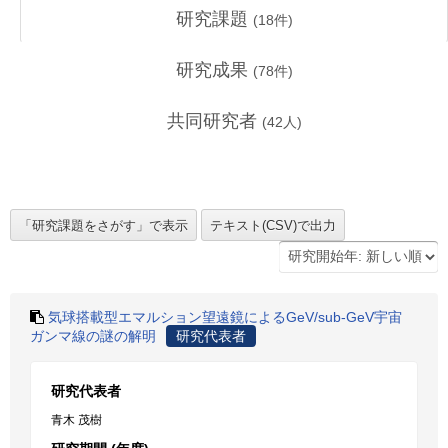
研究課題
(
18
件)
研究成果
(
78
件)
共同研究者
(
42
人)
気球搭載型エマルション望遠鏡によるGeV/sub-GeV宇宙
ガンマ線の謎の解明
研究代表者
研究代表者
青木 茂樹