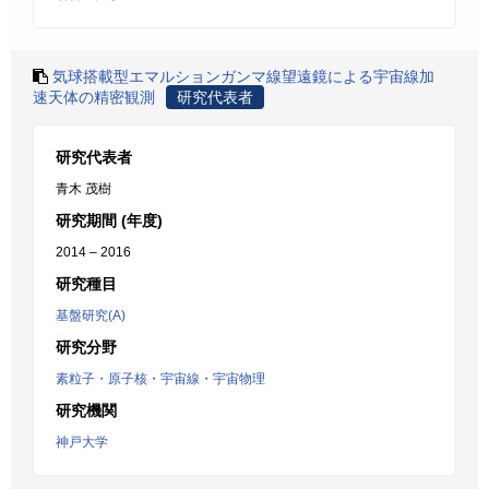
気球搭載型エマルションガンマ線望遠鏡による宇宙線加
速天体の精密観測
研究代表者
研究代表者
青木 茂樹
研究期間 (年度)
2014 – 2016
研究種目
基盤研究(A)
研究分野
素粒子・原子核・宇宙線・宇宙物理
研究機関
神戸大学