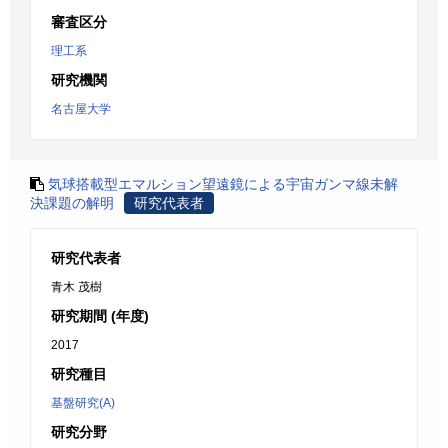
審査区分
理工系
研究機関
名古屋大学
気球搭載型エマルション望遠鏡による宇宙ガンマ線未解
決課題の解明
研究代表者
研究代表者
青木 茂樹
研究期間 (年度)
2017
研究種目
基盤研究(A)
研究分野