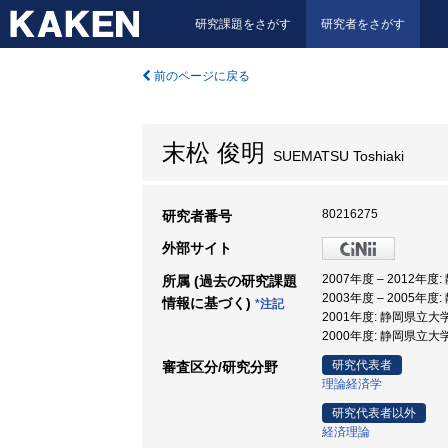
研究課題をさがす
研究者をさがす
前のページに戻る
末松 俊明
SUEMATSU Toshiaki
80216275
研究者番号
外部サイト
2007年度 – 2012年
所属 (過去の研究課題
2003年度 – 2005年
情報に基づく)
*注記
2001年度: 静岡県立大
2000年度: 静岡県立大
研究代表者
審査区分/研究分野
理論経済学
研究代表者以外
経済理論