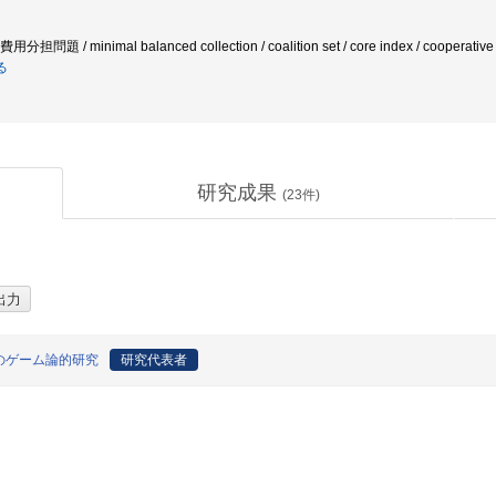
 / minimal balanced collection / coalition set / core index / cooperative game
る
研究成果
(
23
件)
のゲーム論的研究
研究代表者