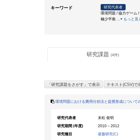
研究代表者
キーワード
環境問題 / 協力ゲーム / 費用分担問題
極少平衡
…
もっと見
研究課題
(
4
件)
環境問題における費用分担法と提携形成について
研究代表者
末松 俊明
研究期間 (年度)
2010 – 2012
研究種目
基盤研究(C)