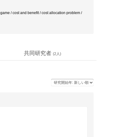
 / cost and benefit / cost allocation problem /
共同研究者
(
2
人)